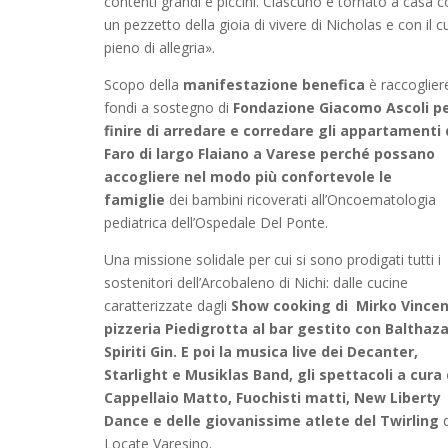
contenti grandi e piccini. Ciascuno è tornato a casa 
un pezzetto della gioia di vivere di Nicholas e con il 
pieno di allegria».
Scopo della
manifestazione benefica
è raccoglier
fondi a sostegno di
Fondazione Giacomo Ascoli p
finire di arredare e corredare gli appartamenti 
Faro di largo Flaiano a Varese perché possano
accogliere nel modo più confortevole le
famiglie
dei bambini ricoverati all’Oncoematologia
pediatrica dell’Ospedale Del Ponte.
Una missione solidale per cui si sono prodigati tutti i
sostenitori dell’Arcobaleno di Nichi: dalle cucine
caratterizzate dagli
Show cooking di Mirko Vincen
pizzeria Piedigrotta al bar gestito con Balthaza
Spiriti Gin. E poi la musica live dei Decanter,
Starlight e Musiklas Band, gli spettacoli a cura 
Cappellaio Matto, Fuochisti matti, New Liberty
Dance e delle giovanissime atlete del Twirling
Locate Varesino.