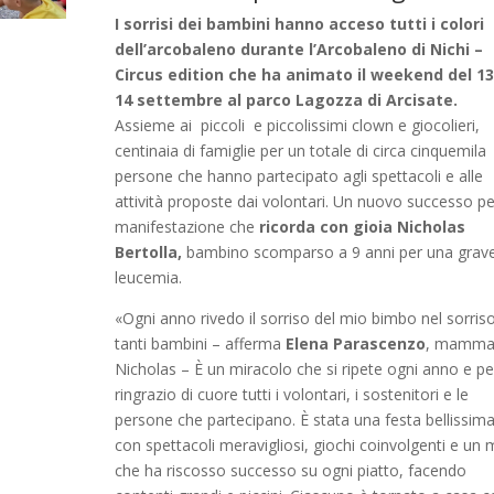
I sorrisi dei bambini hanno acceso tutti i colori
dell’arcobaleno durante l’Arcobaleno di Nichi –
Circus edition che ha animato il weekend del 13
14 settembre al parco Lagozza di Arcisate.
Assieme ai piccoli e piccolissimi clown e giocolieri,
centinaia di famiglie per un totale di circa cinquemila
persone che hanno partecipato agli spettacoli e alle
attività proposte dai volontari. Un nuovo successo pe
manifestazione che
ricorda con gioia Nicholas
Bertolla,
bambino scomparso a 9 anni per una grav
leucemia.
«Ogni anno rivedo il sorriso del mio bimbo nel sorriso
tanti bambini – afferma
Elena Parascenzo
, mamma
Nicholas – È un miracolo che si ripete ogni anno e pe
ringrazio di cuore tutti i volontari, i sostenitori e le
persone che partecipano. È stata una festa bellissima
con spettacoli meravigliosi, giochi coinvolgenti e un
che ha riscosso successo su ogni piatto, facendo