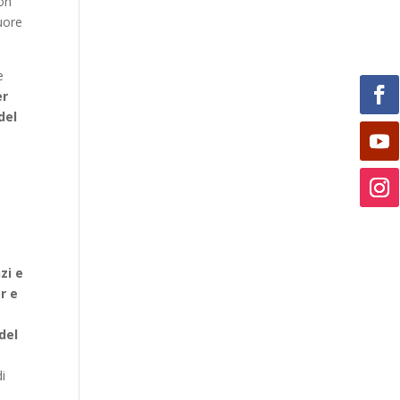
con
cuore
e
er
del
zi e
r e
del
di